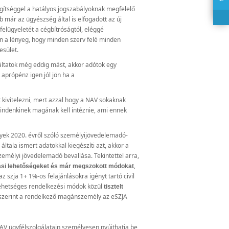
egítséggel a hatályos jogszabályoknak megfelelő
 már az ügyészség által is elfogadott az új
felügyeletét a cégbítróságtól, eléggé
en a lényeg, hogy minden szerv felé minden
esület.
láltatok még eddig mást, akkor adótok egy
 aprópénz igen jól jön ha a
 kivitelezni, mert azzal hogy a NAV sokaknak
mindenkinek magának kell intéznie, ami ennek
yek 2020. évről szóló személyijövedelemadó-
ltala ismert adatokkal kiegészíti azt, akkor a
személyi jövedelemadó bevallása. Tekintettel arra,
,
ánlási lehetőségeket és már megszokott módokat
z szja 1+ 1%-os felajánlásokra igényt tartó civil
lehetséges rendelkezési módok közül
tisztelt
szerint a rendelkező magánszemély az eSZJA
 NAV ügyfélszolgálatain személyesen nyújthatja be