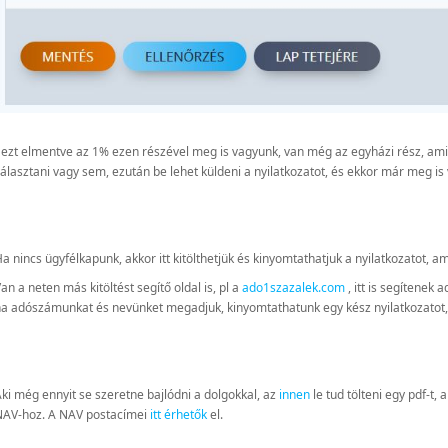
 ezt elmentve az 1% ezen részével meg is vagyunk, van még az egyházi rész, amit
álasztani vagy sem, ezután be lehet küldeni a nyilatkozatot, és ekkor már meg i
a nincs ügyfélkapunk, akkor itt kitölthetjük és kinyomtathatjuk a nyilatkozatot, am
an a neten más kitöltést segítő oldal is, pl a
ado1szazalek.com
, itt is segítenek
a adószámunkat és nevünket megadjuk, kinyomtathatunk egy kész nyilatkozatot, a
ki még ennyit se szeretne bajlódni a dolgokkal, az
innen
le tud tölteni egy pdf-t, 
NAV-hoz. A NAV postacímei
itt érhetők
el.