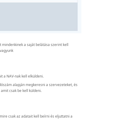
 mindenkinek a saját belátása szerint kell
s vagyunk
it a NAV-nak kell elküldeni.
 adószám alapján megkeresni a szervezeteket, és
mit csak be kell küldeni.
amire csak az adatait kell beírni és eljuttatni a