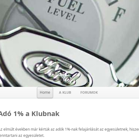
Home
A KLUB
FORUMOK
Adó 1% a Klubnak
z elmúlt években már kértük az adók 1%-nak felajánlását az egyesületnek, hiszen
enntartani az egyesületet.