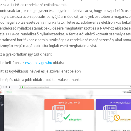
z szja 1+1%-os rendelkező nyilatkozatait.
ontosnak tartjuk megjegyezni és a figyelmet felhívni arra, hogy az szja 1+1%-os
eghatározza azon speciális benyújtási módokat, amelyek esetében a magánszemé
dómegállapítás esetében a munkáltató, illetve az adóbevallás elektronikus be
endelkező nyilatkozatának beküldésére meghatalmazott és a NAV-hoz előzetesen b
zja 1+1%-os rendelkező nyilatkozatokat. A fentiektől eltérő közvetít személy ese
artalmazó borítékhoz c satolni szükséges a rendelkező magánszemély által annak
izonyító erejű magánokiratba foglalt eseti meghatalmazást.
z a gyakorlatban így tud kinézni:
 be kell lépni az
eszja.nav.gov.hu
oldalra
 itt az ügyfélkapus névvel és jelszóval lehet belépni
 belépés után a jobb oldali lapot kell választanunk: