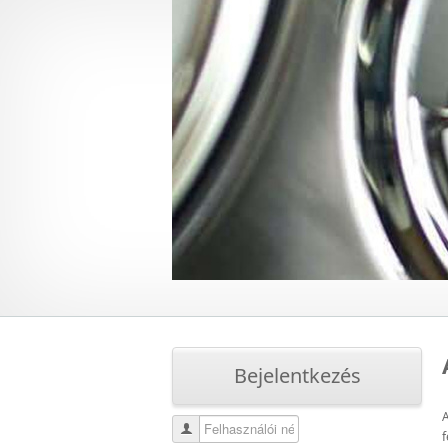
Bejelentkezés
A
Felhasználói név
f