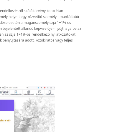
 rendelkezésről szóló törvény konkrétan
ly helyett egy közvetítő személy - munkáltatói
küldése esetén a magánszemély szja 1+1%-os
ejelentett állandó képviselője - nyújthatja be az
tén az szja 1+1%-os rendelkező nyilatkozatokat
 benyújtására adott, közokiratba vagy teljes