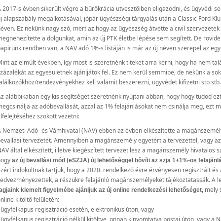
 2017-s évben sikerült végre a bürökrácia utvesztőiben eligazodni, és ügyvédi s
j alapszabály megalkotásával, jópár ügyészségi tárgyalás után a Classic Ford Klub
éven. Ez nekünk nagy szó, mert az hogy az ügyészség átvette a civil szervezetek 
egnehezítette a dolgunkat, amin az új PTK életbe lépése sem segített. De rövid
apirunk rendben van, a NAV adó 1%-s listáján is már az új néven szerepel az egy
int az elmúlt években, így most is szeretnénk titeket arra kérni, hogy ha nem ta
zázalékát az egyesületnek ajánljátok fel. Ez nem kerül semmibe, de nekünk a sok
alálkozókhoz/rendezvényekhez kell valamit beszerezni, ügyvédet kifizetni stb stb.
z alábbikaban egy kis segítséget szeretnénk nyújtani abban, hogy hogy tudod ezt
egcsinálja az adóbevallását, azzal az 1% felajánlásokat nem csinálja meg, ezt 
lfelejtéséhez szokott vezetni:
 Nemzeti Adó- és Vámhivatal (NAV) ebben az évben elkészítette a magánszemél
evallási tervezetét. Amennyiben a magánszemély egyetért a tervezettel, vagy az á
AV által elkészített, illetve kiegészített tervezet lesz a magánszemély hivatalos 
hogy
az új bevallási mód (eSZJA) új lehetőséggel bővíti az szja 1+1%-os felaj
zért indokoltnak tartjuk, hogy a 2020. rendelkező évre érvényesen regisztrált és a
edvezményezettek, a részükre felajánló magánszemélyeket tájékoztatassák. A 
mely 
agjaink kiemelt figyelmébe ajánljuk az új online rendelkezési lehetőséget,
nline kitöltő felületén:
 ügyfélkapus regisztráció esetén, elektronikus úton, vagy
 ügyfélkapus regisztráció nélkül kitöltve, onnan kinyomtatva postai úton, vagy a