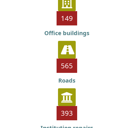
175
Office buildings
571
Roads
393
Institution repairs