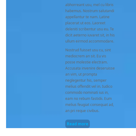
abhorreant usu, mel cu libris
habemus. Nostrum salutandi
appellantur te nam. Latine
placerat ut eos. Laoreet
deleniti scribentur usu eu. Te
dicit aeterno iuvaret sit, in his
ullum eirmod accommodare.
Nostrud fuisset usu cu, sint
mediocrem an sit. Eu vis
posse molestie electram.
Accusata invenire deseruisse
an vim, ut prompta
neglegentur his, semper
melius offendit vel in. Iudico
commodo nominati ius in,
eam no rebum fastidii. Eum
melius feugiat consequat ad,
an pri reque civibus.
Read more