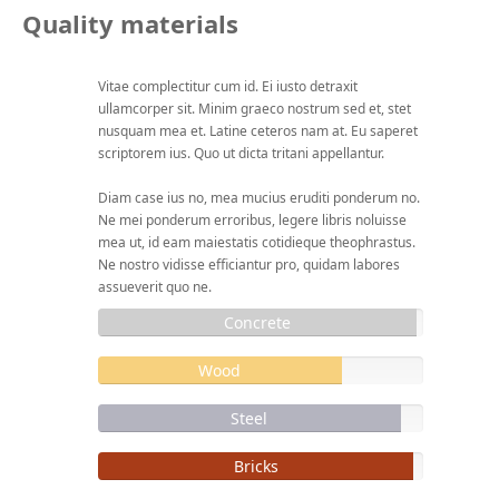
Quality materials
Vitae complectitur cum id. Ei iusto detraxit
ullamcorper sit. Minim graeco nostrum sed et, stet
nusquam mea et. Latine ceteros nam at. Eu saperet
scriptorem ius. Quo ut dicta tritani appellantur.
Diam case ius no, mea mucius eruditi ponderum no.
Ne mei ponderum erroribus, legere libris noluisse
mea ut, id eam maiestatis cotidieque theophrastus.
Ne nostro vidisse efficiantur pro, quidam labores
assueverit quo ne.
Concrete
Wood
Steel
Bricks