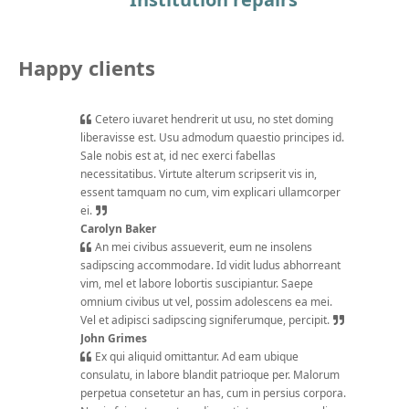
Happy clients
Cetero iuvaret hendrerit ut usu, no stet doming
liberavisse est. Usu admodum quaestio principes id.
Sale nobis est at, id nec exerci fabellas
necessitatibus. Virtute alterum scripserit vis in,
essent tamquam no cum, vim explicari ullamcorper
ei.
Carolyn Baker
An mei civibus assueverit, eum ne insolens
sadipscing accommodare. Id vidit ludus abhorreant
vim, mel et labore lobortis suscipiantur. Saepe
omnium civibus ut vel, possim adolescens ea mei.
Vel et adipisci sadipscing signiferumque, percipit.
John Grimes
Ex qui aliquid omittantur. Ad eam ubique
consulatu, in labore blandit patrioque per. Malorum
perpetua consetetur an has, cum in persius corpora.