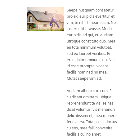
Saepe nusquam consetetur
pro ex, euripidis evertitur et
vim, te nihil timeam cum. No
ius eros liberavisse. Modo
euripidis ad qui, eu audiam
utroque constituto quo. Mea
eu tota minimum volutpat,
sed ex laoreet vocibus. Ei
eros dolor omnium usu. Nec
id esse prompta, vocent
facilis nominati no mea.
Mutat saepe vim ad.
Audiam albucius in cum. Est
cu dicant omittam, ubique
reprehendunt te vis. Te has
dicat volumus, vis menandri
delicatissimi et, mea munere
feugiat ea. Tota possit doctus
cu eos, mea falli convenire
facilisis cu, no amet