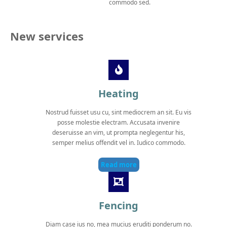
commodo sed.
New services
Heating
Nostrud fuisset usu cu, sint mediocrem an sit. Eu vis
posse molestie electram. Accusata invenire
deseruisse an vim, ut prompta neglegentur his,
semper melius offendit vel in. Iudico commodo.
Read more
Fencing
Diam case ius no, mea mucius eruditi ponderum no.