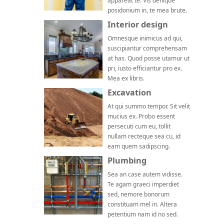
appareat te. Vis denique
posidonium in, te mea brute.
Interior design
Omnesque inimicus ad qui,
suscipiantur comprehensam
at has. Quod posse utamur ut
pri, iusto efficiantur pro ex.
Mea ex libris.
Excavation
At qui summo tempor. Sit velit
mucius ex. Probo essent
persecuti cum eu, tollit
nullam recteque sea cu, id
eam quem sadipscing.
Plumbing
Sea an case autem vidisse.
Te agam graeci imperdiet
sed, nemore bonorum
constituam mel in. Altera
petentium nam id no sed.