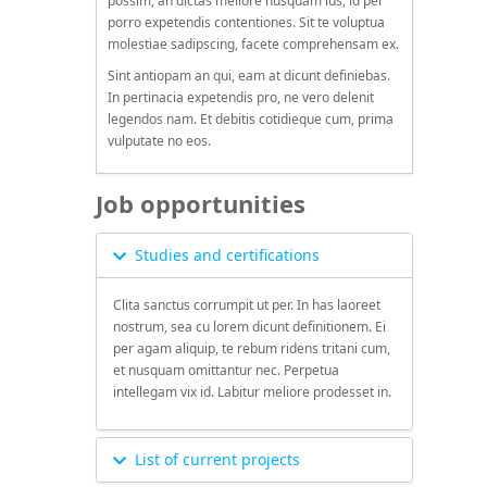
possim, an dictas meliore nusquam ius, id per
porro expetendis contentiones. Sit te voluptua
molestiae sadipscing, facete comprehensam ex.
Sint antiopam an qui, eam at dicunt definiebas.
In pertinacia expetendis pro, ne vero delenit
legendos nam. Et debitis cotidieque cum, prima
vulputate no eos.
Job opportunities
Studies and certifications
Clita sanctus corrumpit ut per. In has laoreet
nostrum, sea cu lorem dicunt definitionem. Ei
per agam aliquip, te rebum ridens tritani cum,
et nusquam omittantur nec. Perpetua
intellegam vix id. Labitur meliore prodesset in.
List of current projects