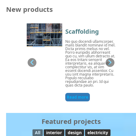
New products
Scaffolding
No quo docendi ullamcorper,
malis blandit nominavi id mel.
Dicta primis melius no vel.
Porro euripidis abhorreant
quo cu, vim ullum detracto at.
Ea eos tritani senserit
interpretaris, ea aliquando
complectitur vis, at vim
essent docendi assentior. Cu
usu sint magna interpretaris.
Populo recusabo
repudiandae an pri. Id qui
quas dicta paulo.
Read more
Featured projects
All
interior
design
electricity